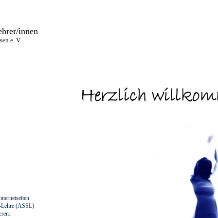
hrer/innen
en e. V.
Internetseiten
m-Lehre (ASSL)
eren.